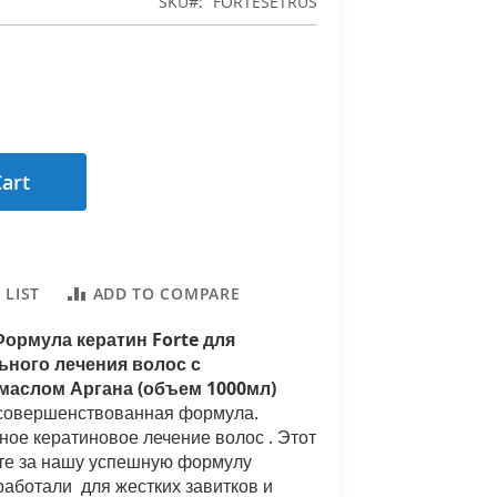
SKU
FORTESETRUS
Cart
 LIST
ADD TO COMPARE
ормула кератин Forte для
ного лечения волос с
маслом Аргана (объем 1000мл)
совершенствованная формула
.
ное
кератиновое
лечение
волос
.
Этот
те
за
нашу успешную
формулу
работали
для
жестких
завитков и