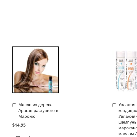
Масло из дерева
Увлажня
Add
Add
Араган растущего в
кондицио
to
to
Марокко
Увлажня
Cart
Cart
шампунь
$14.95
марокан
маслом А