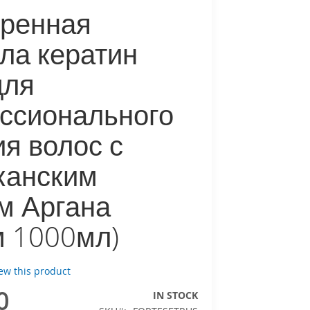
ренная
ла кератин
для
ссионального
я волос с
канским
м Аргана
м 1000мл)
iew this product
0
IN STOCK