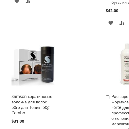
ADD
ADD
бутылки 
TO
TO
$42.00
WISH
COMPARE
ADD
A
LIST
TO
T
WISH
C
LIST
Samson кератиновые
Расшире
Add
волокна для волос
Формула
to
50гр для Топик -50g
Forte дл
Cart
Combo
професс
о лечени
$31.00
марокка