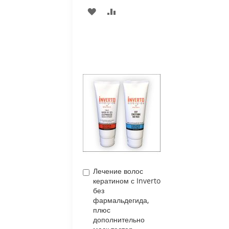
ADD
ADD
TO
TO
WISH
COMPARE
LIST
Лечение волос
Add
кератином с Inverto
to
без
Cart
фармальдегида,
плюс
дополнительно