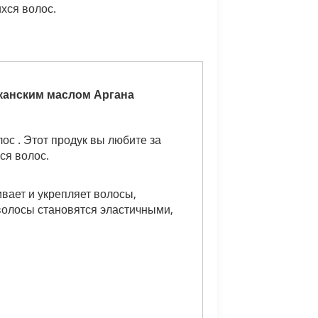
хся волос
.
канским маслом Аргана
лос
.
Этот продук вы
любите
за
ся волос
.
вает и укрепляет волосы,
волосы становятся эластичными,