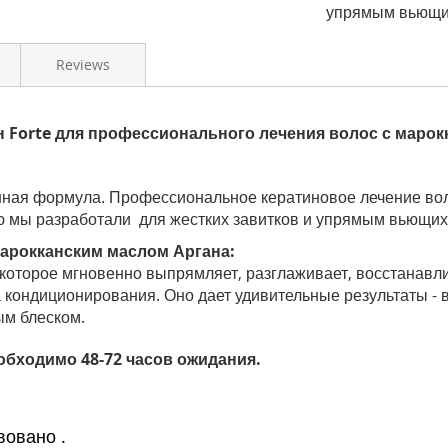
упрямым
вьющи
Reviews
 Forte для профессионального лечения волос с марок
нная формула
.
Профессиональное
кератиновое
лечение
во
ю мы разработали
для
жестких
завитков и
упрямым
вьющих
арокканским маслом Аргана:
 которое мгновенно выпрямляет, разглаживает, восстанавли
 кондиционирования. Оно дает удивительные результаты - 
ым блеском.
обходимо 48-72 часов ожидания.
вовано
.