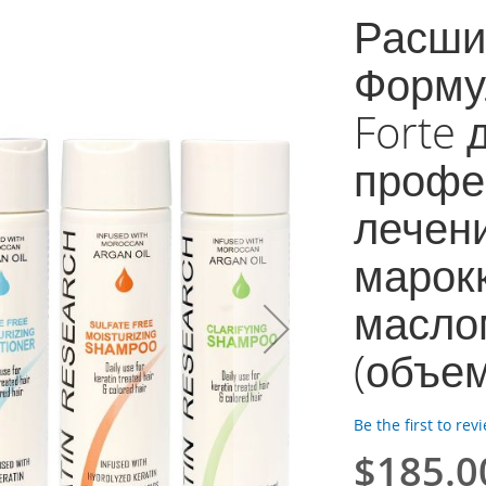
Расши
Форму
Forte 
профе
лечени
марок
масло
(объе
Be the first to rev
$185.0