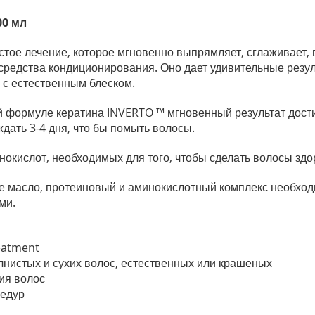
00 мл
тое лечение, которое мгновенно выпрямляет, сглаживает, 
средства кондиционирования. Оно дает удивительные резул
 с естественным блеском.
формуле кератина INVERTO ™ мгновенный результат достиг
ждать 3-4 дня, что бы помыть волосы.
нокислот, необходимых для того, чтобы сделать волосы зд
ое масло, протеиновый и аминокислотный комплекс необход
ми.
reatment
нистых и сухих волос, естественных или крашеных
ия волос
цедур