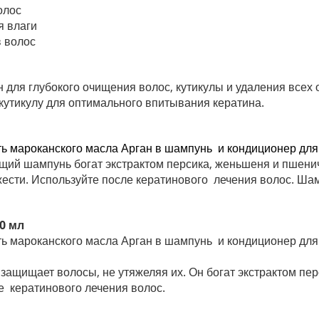
олос
я влаги
в волос
ля глубокого очищения волос, кутикулы и удаления всех о
 кутикулу для оптимального впитывания кератина.
ть мароканского масла Арган
в шампунь и кондиционер
для
ий шампунь богат экстрактом персика, женьшеня и пшени
жести. Используйте после кератинового лечения волос. Ша
0 мл
ть мароканского масла Арган
в шампунь и кондиционер
для
ащищает волосы, не утяжеляя их. Он богат экстрактом пер
е кератинового лечения волос.