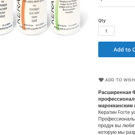
Qty
Add to 
ADD TO WISH
Расширенная Ф
профессиональ
марокканским 
Кератин
Forte
у
Профессиональ
продук вы
люби
которую мы раз